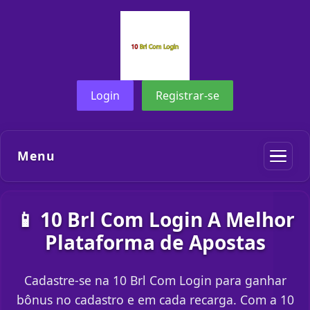
Login
Registrar-se
Menu
📱 10 Brl Com Login A Melhor
Plataforma de Apostas
Cadastre-se na 10 Brl Com Login para ganhar
bônus no cadastro e em cada recarga. Com a 10