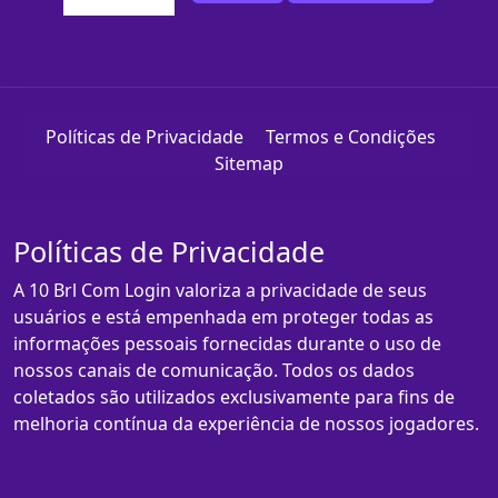
Políticas de Privacidade
Termos e Condições
Sitemap
Políticas de Privacidade
A 10 Brl Com Login valoriza a privacidade de seus
usuários e está empenhada em proteger todas as
informações pessoais fornecidas durante o uso de
nossos canais de comunicação. Todos os dados
coletados são utilizados exclusivamente para fins de
melhoria contínua da experiência de nossos jogadores.