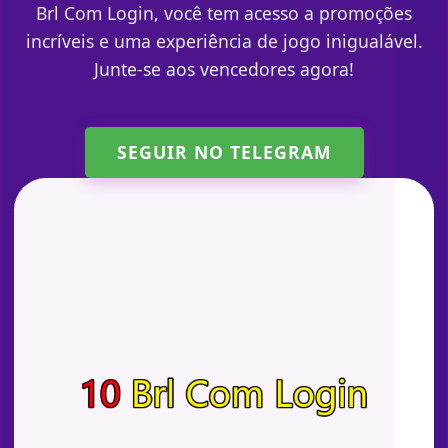
Brl Com Login, você tem acesso a promoções
incríveis e uma experiência de jogo inigualável.
Junte-se aos vencedores agora!
SEGUIR NO TELEGRAM