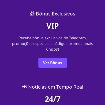
🎁 Bônus Exclusivos
VIP
Receba bônus exclusivos do Telegram,
promoções especiais e códigos promocionais
únicos!
Ver Bônus
📢 Notícias em Tempo Real
24/7