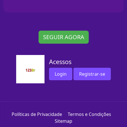
SEGUIR AGORA
Acessos
Login
Registrar-se
Políticas de Privacidade
Termos e Condições
Sitemap