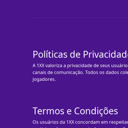
Políticas de Privacida
A 1XX valoriza a privacidade de seus usuár
canais de comunicação. Todos os dados cole
jogadores.
Termos e Condições
Os usuários da 1XX concordam em respeitar 