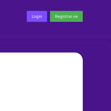
Login
Registrar-se