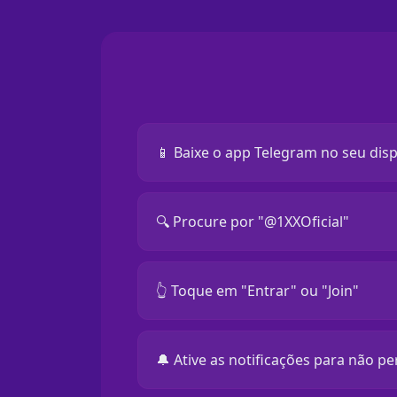
📱 Baixe o app Telegram no seu disp
🔍 Procure por "@1XXOficial"
👆 Toque em "Entrar" ou "Join"
🔔 Ative as notificações para não p