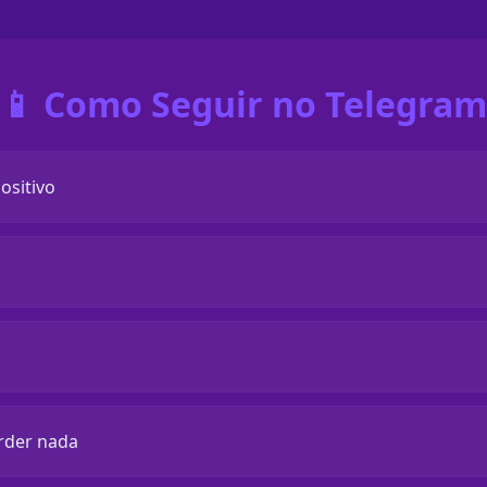
📱 Como Seguir no Telegram
ositivo
erder nada