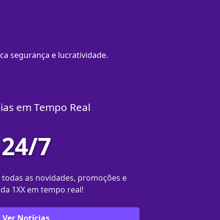
ca segurança e lucratividade.
cias em Tempo Real
24/7
e todas as novidades, promoções e
 da 1XX em tempo real!
Ver Notícias