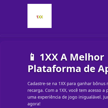
📱 1XX A Melhor
Plataforma de A
Cadastre-se na 1XX para ganhar bônus 
recarga. Com a 1XX, você tem acesso a 
uma experiência de jogo inigualável. J
agora!