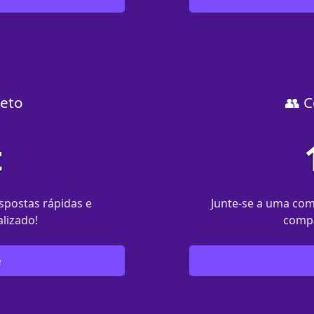
reto
👥 
t
espostas rápidas e
Junte-se a uma com
lizado!
compa
e