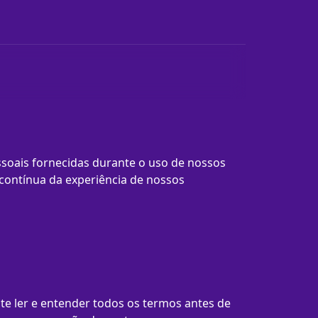
ssoais fornecidas durante o uso de nossos
 contínua da experiência de nossos
te ler e entender todos os termos antes de