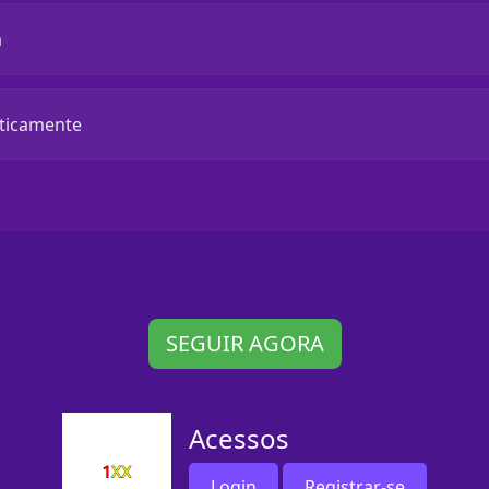
a
aticamente
SEGUIR AGORA
Acessos
Login
Registrar-se