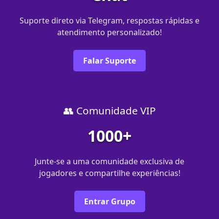
Suporte direto via Telegram, respostas rápidas e
atendimento personalizado!
Falar Suporte
👥 Comunidade VIP
1000+
Junte-se a uma comunidade exclusiva de
jogadores e compartilhe experiências!
Entrar Grupo