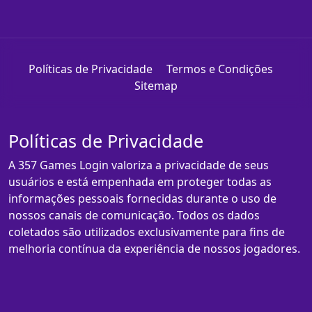
Políticas de Privacidade
Termos e Condições
Sitemap
Políticas de Privacidade
A 357 Games Login valoriza a privacidade de seus
usuários e está empenhada em proteger todas as
informações pessoais fornecidas durante o uso de
nossos canais de comunicação. Todos os dados
coletados são utilizados exclusivamente para fins de
melhoria contínua da experiência de nossos jogadores.