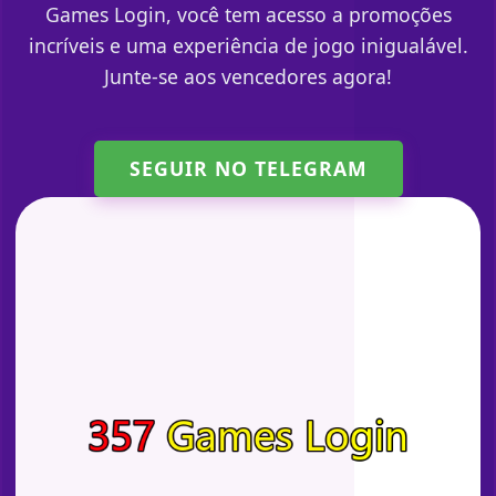
Games Login, você tem acesso a promoções
incríveis e uma experiência de jogo inigualável.
Junte-se aos vencedores agora!
SEGUIR NO TELEGRAM