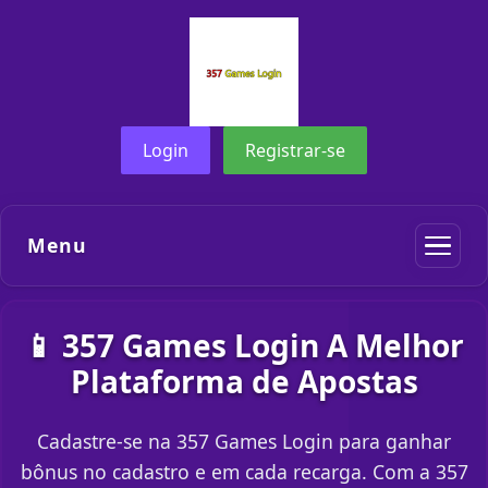
Login
Registrar-se
Menu
📱 357 Games Login A Melhor
Plataforma de Apostas
Cadastre-se na 357 Games Login para ganhar
bônus no cadastro e em cada recarga. Com a 357