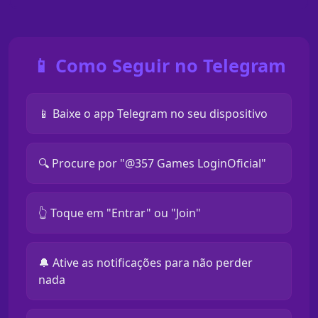
📱 Como Seguir no Telegram
📱 Baixe o app Telegram no seu dispositivo
🔍 Procure por "@357 Games LoginOficial"
👆 Toque em "Entrar" ou "Join"
🔔 Ative as notificações para não perder
nada