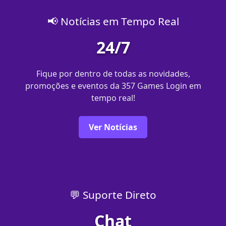
📢 Notícias em Tempo Real
24/7
Fique por dentro de todas as novidades,
promoções e eventos da 357 Games Login em
tempo real!
Ver Notícias
💬 Suporte Direto
Chat