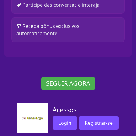
💬 Participe das conversas e interaja
🎁 Receba bônus exclusivos
automaticamente
SEGUIR AGORA
Acessos
Login
Registrar-se