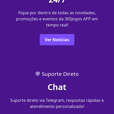
Fique por dentro de todas as novidades,
promoções e eventos da 365Jogos APP em
tempo real!
Ver Notícias
💬 Suporte Direto
Chat
Suporte direto via Telegram, respostas rápidas e
atendimento personalizado!