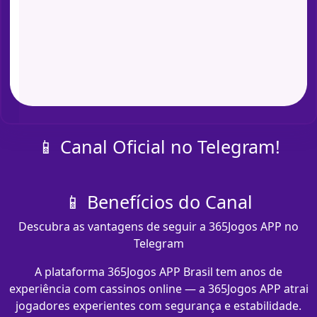
📱 Canal Oficial no Telegram!
📱 Benefícios do Canal
Descubra as vantagens de seguir a 365Jogos APP no
Telegram
A plataforma 365Jogos APP Brasil tem anos de
experiência com cassinos online — a 365Jogos APP atrai
jogadores experientes com segurança e estabilidade.