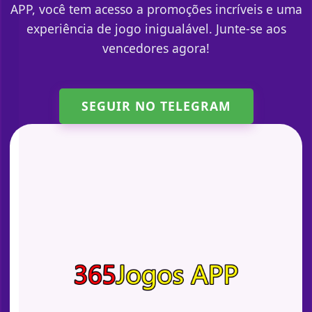
APP, você tem acesso a promoções incríveis e uma
experiência de jogo inigualável. Junte-se aos
vencedores agora!
SEGUIR NO TELEGRAM