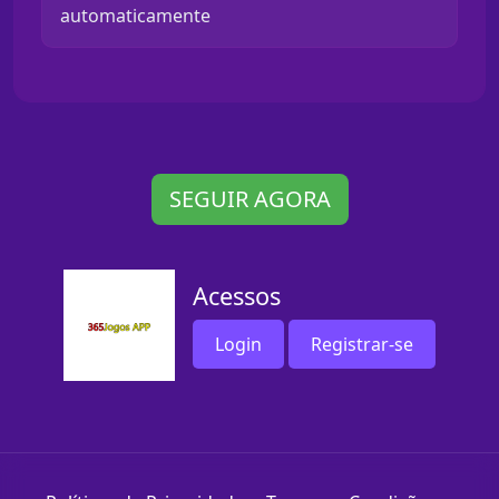
automaticamente
SEGUIR AGORA
Acessos
Login
Registrar-se