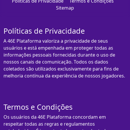
Políticas de Privacidade
Termos e Condições
Sitemap
Políticas de Privacidade
A 46E Plataforma valoriza a privacidade de seus
usuários e está empenhada em proteger todas as
informações pessoais fornecidas durante o uso de
nossos canais de comunicação. Todos os dados
coletados são utilizados exclusivamente para fins de
melhoria contínua da experiência de nossos jogadores.
Termos e Condições
Os usuários da 46E Plataforma concordam em
respeitar todas as regras e regulamentos