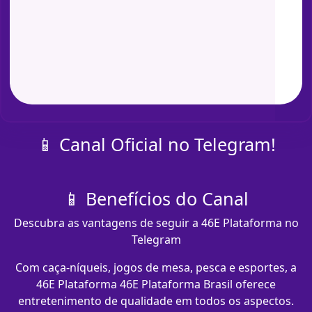
📱 Canal Oficial no Telegram!
📱 Benefícios do Canal
Descubra as vantagens de seguir a 46E Plataforma no
Telegram
Com caça-níqueis, jogos de mesa, pesca e esportes, a
46E Plataforma 46E Plataforma Brasil oferece
entretenimento de qualidade em todos os aspectos.