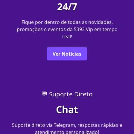
24/7
Fique por dentro de todas as novidades,
promoções e eventos da 5393 Vip em tempo
real!
Ver Notícias
💬 Suporte Direto
Chat
Suporte direto via Telegram, respostas rápidas e
atendimento personalizado!