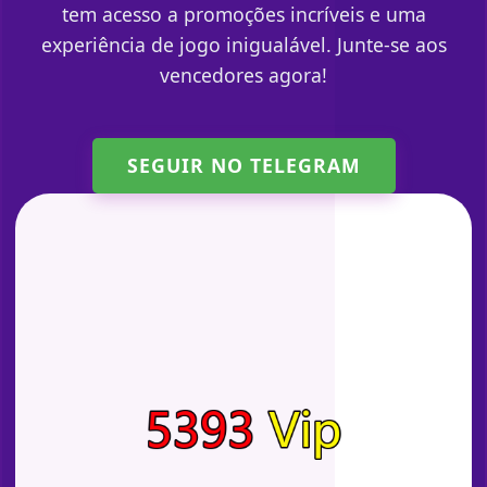
tem acesso a promoções incríveis e uma
experiência de jogo inigualável. Junte-se aos
vencedores agora!
SEGUIR NO TELEGRAM