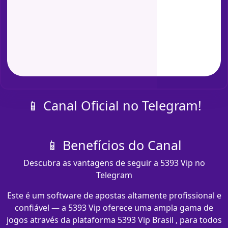
📱 Canal Oficial no Telegram!
📱 Benefícios do Canal
Descubra as vantagens de seguir a 5393 Vip no
Telegram
Este é um software de apostas altamente profissional e
confiável — a 5393 Vip oferece uma ampla gama de
jogos através da plataforma 5393 Vip Brasil , para todos