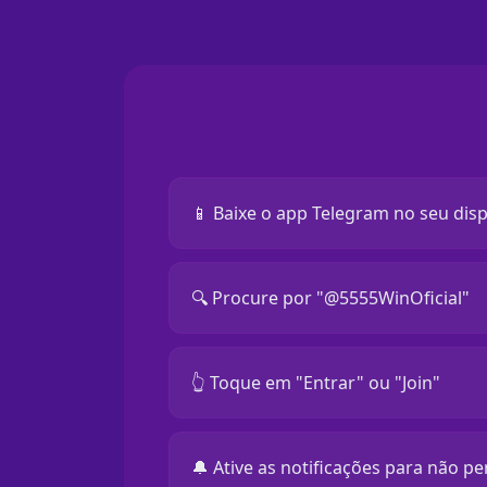
📱 Baixe o app Telegram no seu disp
🔍 Procure por "@5555WinOficial"
👆 Toque em "Entrar" ou "Join"
🔔 Ative as notificações para não p