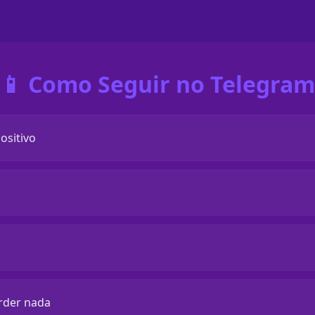
📱 Como Seguir no Telegram
ositivo
erder nada