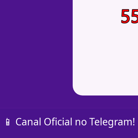
📱 Canal Oficial no Telegram!