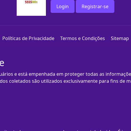
Login
Registrar-se
Políticas de Privacidade
Termos e Condições
Sitemap
de
suários e está empenhada em proteger todas as informaçõe
os coletados são utilizados exclusivamente para fins de m