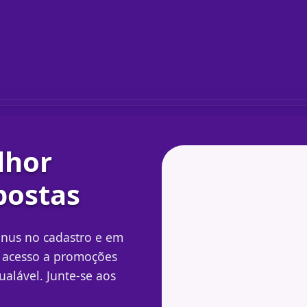
lhor
postas
nus no cadastro e em
 acesso a promoções
ualável. Junte-se aos