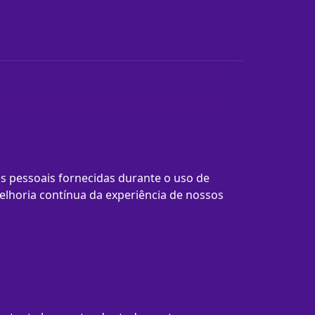
s pessoais fornecidas durante o uso de
elhoria contínua da experiência de nossos