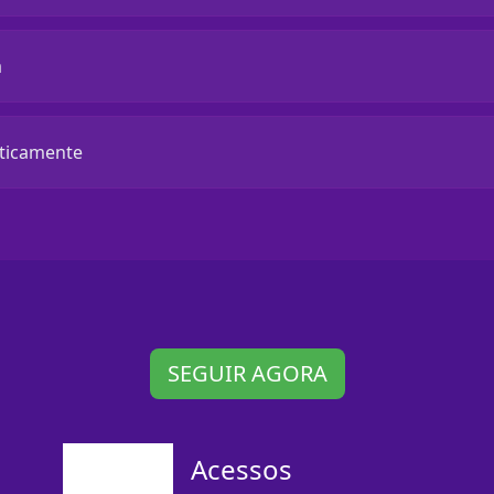
a
aticamente
SEGUIR AGORA
Acessos