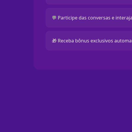
💬 Participe das conversas e interaj
🎁 Receba bônus exclusivos autom