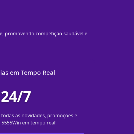
ine, promovendo competição saudável e
cias em Tempo Real
24/7
e todas as novidades, promoções e
 5555Win em tempo real!