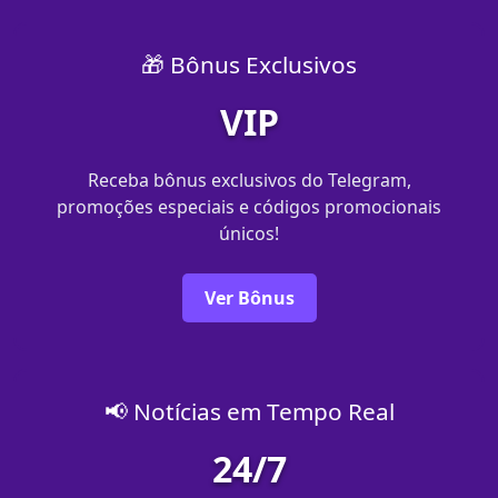
🎁 Bônus Exclusivos
VIP
Receba bônus exclusivos do Telegram,
promoções especiais e códigos promocionais
únicos!
Ver Bônus
📢 Notícias em Tempo Real
24/7