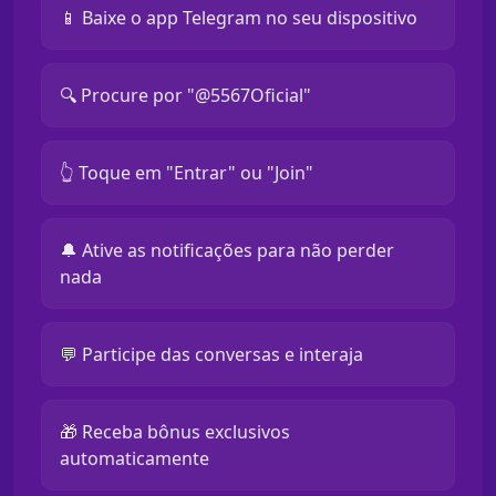
📱 Baixe o app Telegram no seu dispositivo
🔍 Procure por "@5567Oficial"
👆 Toque em "Entrar" ou "Join"
🔔 Ative as notificações para não perder
nada
💬 Participe das conversas e interaja
🎁 Receba bônus exclusivos
automaticamente