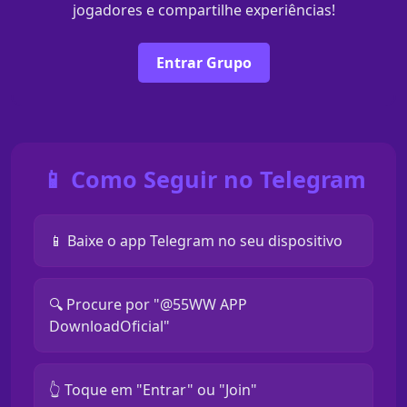
jogadores e compartilhe experiências!
Entrar Grupo
📱 Como Seguir no Telegram
📱 Baixe o app Telegram no seu dispositivo
🔍 Procure por "@55WW APP
DownloadOficial"
👆 Toque em "Entrar" ou "Join"