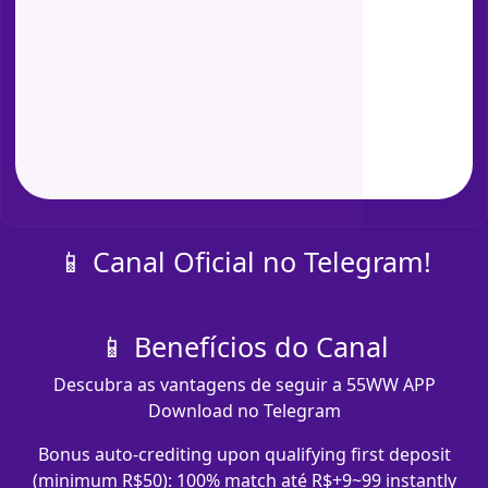
📱 Canal Oficial no Telegram!
📱 Benefícios do Canal
Descubra as vantagens de seguir a 55WW APP
Download no Telegram
Bonus auto-crediting upon qualifying first deposit
(minimum R$50): 100% match até R$+9~99 instantly