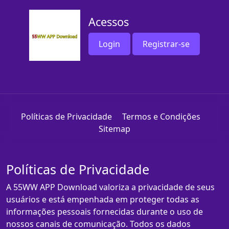
Acessos
Login
Registrar-se
Políticas de Privacidade
Termos e Condições
Sitemap
Políticas de Privacidade
A 55WW APP Download valoriza a privacidade de seus
usuários e está empenhada em proteger todas as
informações pessoais fornecidas durante o uso de
nossos canais de comunicação. Todos os dados