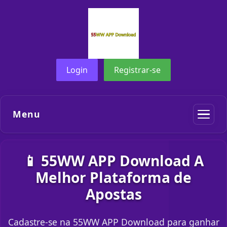
Login
Registrar-se
Menu
📱 55WW APP Download A
Melhor Plataforma de
Apostas
Cadastre-se na 55WW APP Download para ganhar