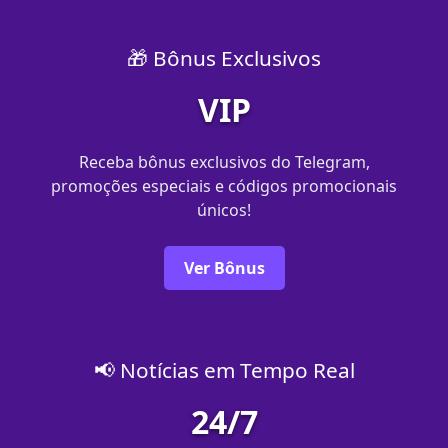
🎁 Bônus Exclusivos
VIP
Receba bônus exclusivos do Telegram,
promoções especiais e códigos promocionais
únicos!
Ver Bônus
📢 Notícias em Tempo Real
24/7