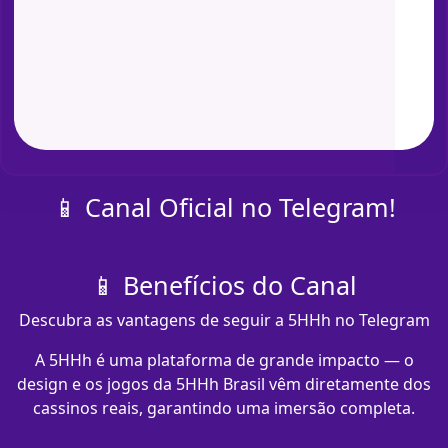
📱 Canal Oficial no Telegram!
📱 Benefícios do Canal
Descubra as vantagens de seguir a 5HHh no Telegram
A 5HHh é uma plataforma de grande impacto — o
design e os jogos da 5HHh Brasil vêm diretamente dos
cassinos reais, garantindo uma imersão completa.