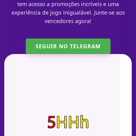
tem acesso a promoções incríveis e uma
experiência de jogo inigualável. Junte-se aos
vencedores agora!
SEGUIR NO TELEGRAM