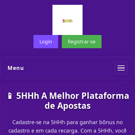
Login
Registrar-se
Menu
📱 5HHh A Melhor Plataforma
de Apostas
Cadastre-se na 5HHh para ganhar bônus no
cadastro e em cada recarga. Com a 5HHh, você