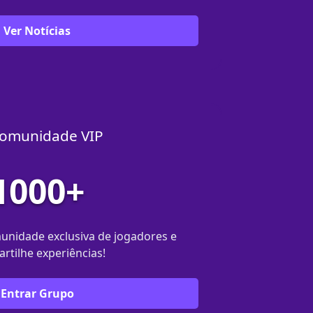
Ver Notícias
Comunidade VIP
1000+
unidade exclusiva de jogadores e
rtilhe experiências!
Entrar Grupo