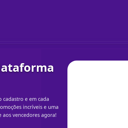
Plataforma
o cadastro e em cada
romoções incríveis e uma
se aos vencedores agora!