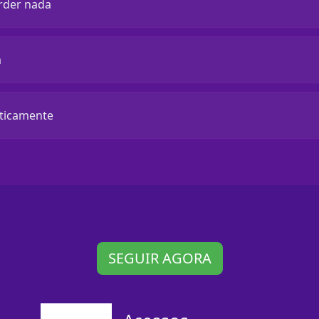
erder nada
a
aticamente
SEGUIR AGORA