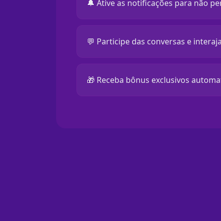
🔔 Ative as notificações para não p
💬 Participe das conversas e interaj
🎁 Receba bônus exclusivos autom