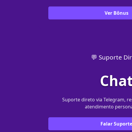
Ver Bônus
💬 Suporte Di
Cha
Suporte direto via Telegram, r
atendimento persona
Falar Suport