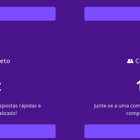
reto
👥 
t
espostas rápidas e
Junte-se a uma com
lizado!
compa
e