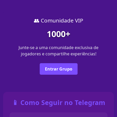
👥 Comunidade VIP
1000+
Junte-se a uma comunidade exclusiva de
jogadores e compartilhe experiências!
Entrar Grupo
📱 Como Seguir no Telegram