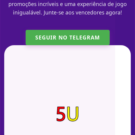
promoções incríveis e uma experiência de jogo
inigualável. Junte-se aos vencedores agora!
SEGUIR NO TELEGRAM