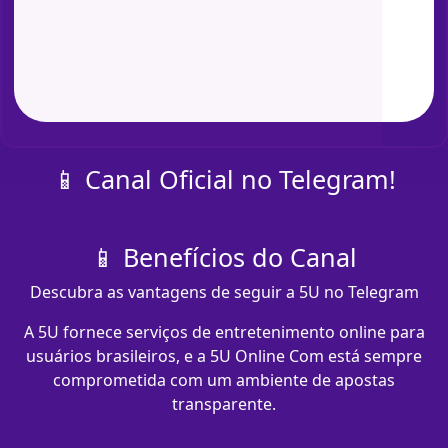
📱 Canal Oficial no Telegram!
📱 Benefícios do Canal
Descubra as vantagens de seguir a 5U no Telegram
A 5U fornece serviços de entretenimento online para
usuários brasileiros, e a 5U Online Com está sempre
comprometida com um ambiente de apostas
transparente.