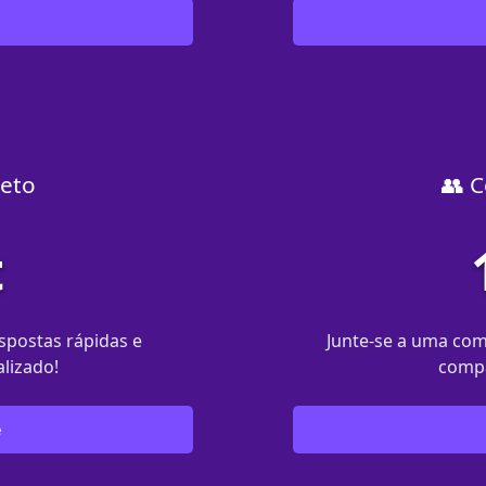
reto
👥 
t
espostas rápidas e
Junte-se a uma com
lizado!
compa
e