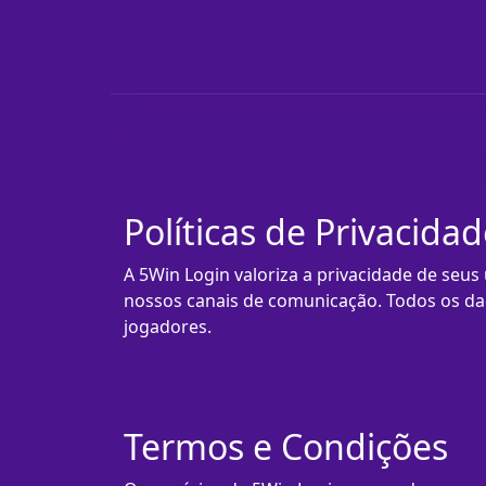
Políticas de Privacida
A 5Win Login valoriza a privacidade de seu
nossos canais de comunicação. Todos os dad
jogadores.
Termos e Condições