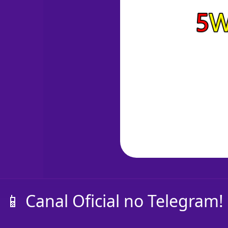
📱 Canal Oficial no Telegram!