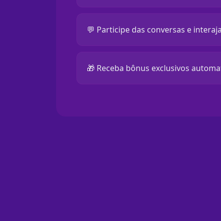
💬 Participe das conversas e interaj
🎁 Receba bônus exclusivos autom