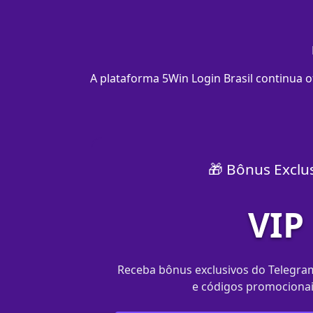
A plataforma 5Win Login Brasil continua
🎁 Bônus Exclu
VIP
Receba bônus exclusivos do Telegra
e códigos promocionai