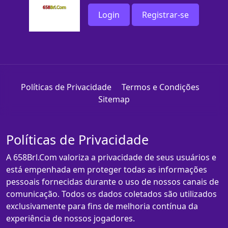
Login
Registrar-se
Políticas de Privacidade
Termos e Condições
Sitemap
Políticas de Privacidade
A 658Brl.Com valoriza a privacidade de seus usuários e
está empenhada em proteger todas as informações
pessoais fornecidas durante o uso de nossos canais de
comunicação. Todos os dados coletados são utilizados
exclusivamente para fins de melhoria contínua da
experiência de nossos jogadores.