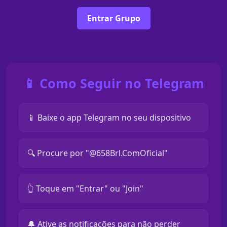
Entrar Grupo
📱 Como Seguir no Telegram
📱 Baixe o app Telegram no seu dispositivo
🔍 Procure por "@658Brl.ComOficial"
👆 Toque em "Entrar" ou "Join"
🔔 Ative as notificações para não perder