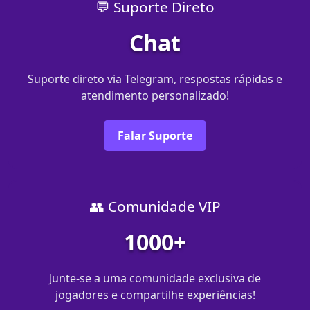
💬 Suporte Direto
Chat
Suporte direto via Telegram, respostas rápidas e
atendimento personalizado!
Falar Suporte
👥 Comunidade VIP
1000+
Junte-se a uma comunidade exclusiva de
jogadores e compartilhe experiências!