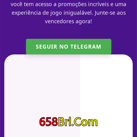
você tem acesso a promoções incríveis e uma
experiência de jogo inigualável. Junte-se aos
vencedores agora!
SEGUIR NO TELEGRAM