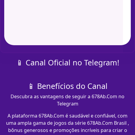
📱 Canal Oficial no Telegram!
📱 Benefícios do Canal
Descubra as vantagens de seguir a 678Ab.Com no
Telegram
A plataforma 678Ab.Com é saudável e confiável, com
uma ampla gama de jogos da série 678Ab.Com Brasil ,
bônus generosos e promoções incríveis para criar o