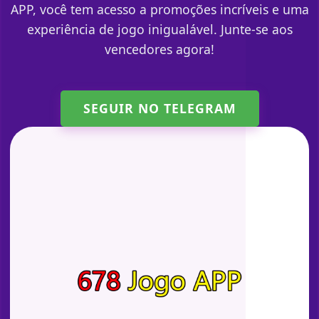
APP, você tem acesso a promoções incríveis e uma
experiência de jogo inigualável. Junte-se aos
vencedores agora!
SEGUIR NO TELEGRAM