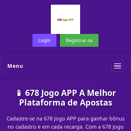
Login
Registrar-se
Menu
📱 678 Jogo APP A Melhor
Plataforma de Apostas
Cadastre-se na 678 Jogo APP para ganhar bônus
no cadastro e em cada recarga. Com a 678 Jogo