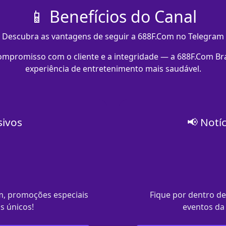
📱 Benefícios do Canal
Descubra as vantagens de seguir a 688F.Com no Telegram
mpromisso com o cliente e a integridade — a 688F.Com Br
experiência de entretenimento mais saudável.
sivos
📢 Notí
m, promoções especiais
Fique por dentro d
s únicos!
eventos da