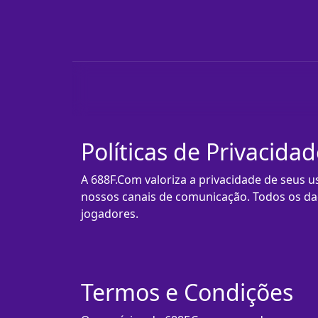
Políticas de Privacida
A 688F.Com valoriza a privacidade de seus 
nossos canais de comunicação. Todos os dad
jogadores.
Termos e Condições