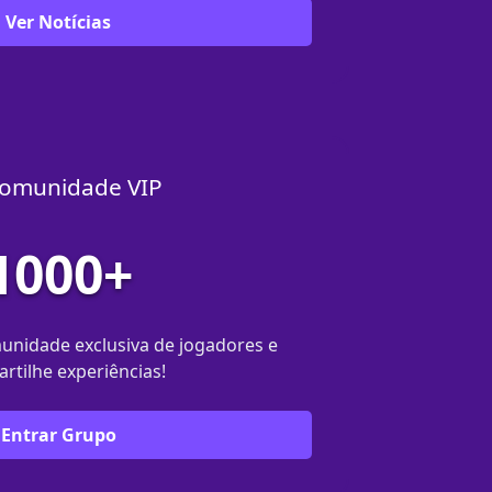
Ver Notícias
Comunidade VIP
1000+
unidade exclusiva de jogadores e
rtilhe experiências!
Entrar Grupo