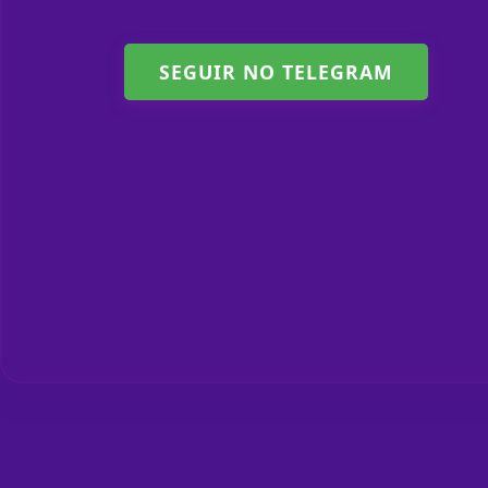
SEGUIR NO TELEGRAM