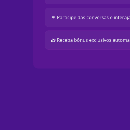
💬 Participe das conversas e interaj
🎁 Receba bônus exclusivos autom