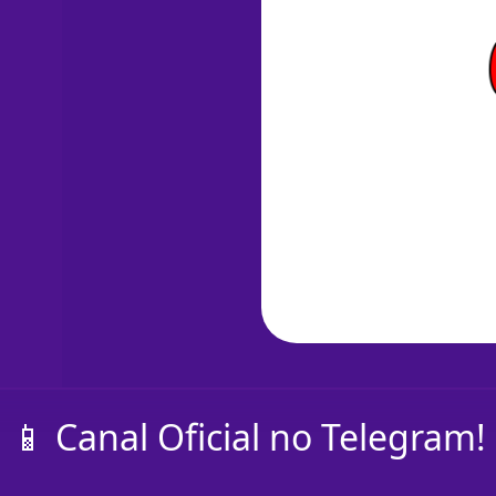
📱 Canal Oficial no Telegram!