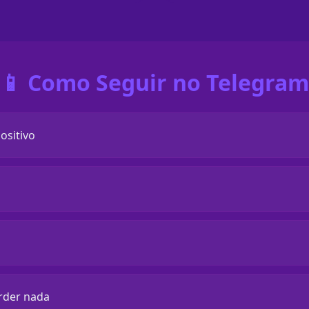
📱 Como Seguir no Telegram
ositivo
erder nada