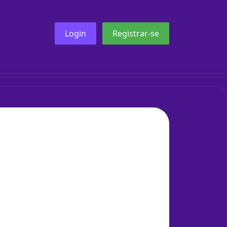
Login
Registrar-se