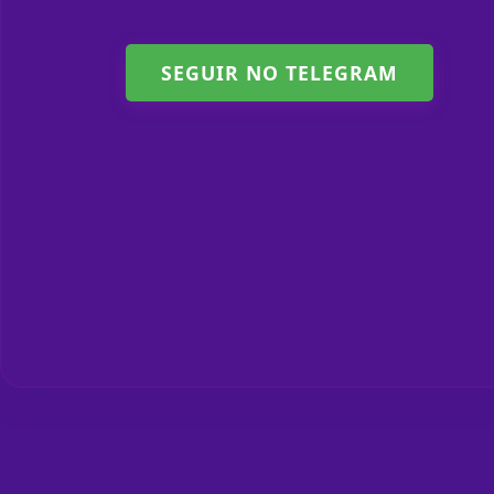
SEGUIR NO TELEGRAM