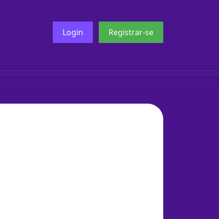
Login
Registrar-se