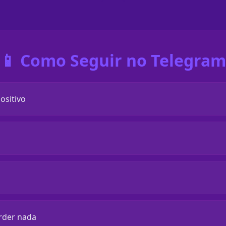
📱 Como Seguir no Telegram
ositivo
erder nada