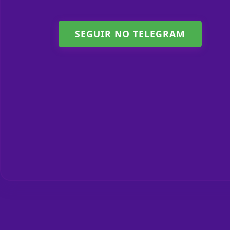
SEGUIR NO TELEGRAM