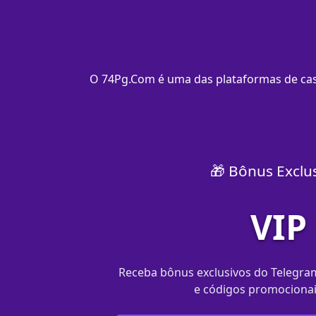
O 74Pg.Com é uma das plataformas de cass
🎁 Bônus Exclu
VIP
Receba bônus exclusivos do Telegra
e códigos promocionai