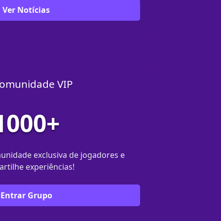
Ver Notícias
Comunidade VIP
1000+
unidade exclusiva de jogadores e
rtilhe experiências!
Entrar Grupo