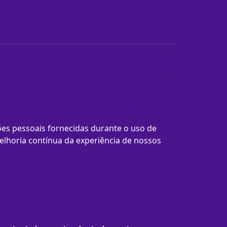
es pessoais fornecidas durante o uso de
elhoria contínua da experiência de nossos