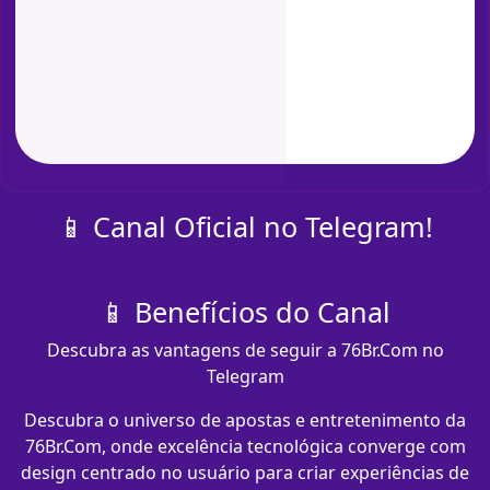
📱 Canal Oficial no Telegram!
📱 Benefícios do Canal
Descubra as vantagens de seguir a 76Br.Com no
Telegram
Descubra o universo de apostas e entretenimento da
76Br.Com, onde excelência tecnológica converge com
design centrado no usuário para criar experiências de