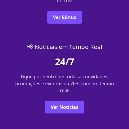
únicos!
Ver Bônus
📢 Notícias em Tempo Real
24/7
Fique por dentro de todas as novidades,
promoções e eventos da 76Br.Com em tempo
real!
Ver Notícias