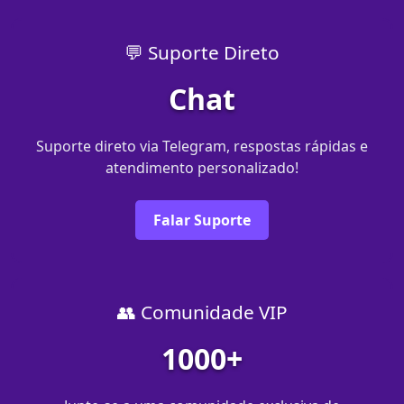
💬 Suporte Direto
Chat
Suporte direto via Telegram, respostas rápidas e
atendimento personalizado!
Falar Suporte
👥 Comunidade VIP
1000+