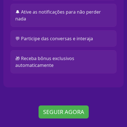
🔔 Ative as notificações para não perder
nada
💬 Participe das conversas e interaja
🎁 Receba bônus exclusivos
automaticamente
SEGUIR AGORA