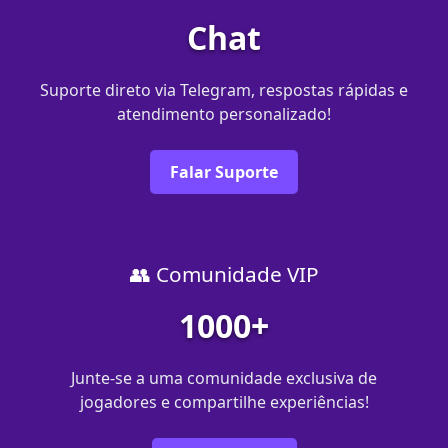
Chat
Suporte direto via Telegram, respostas rápidas e
atendimento personalizado!
Falar Suporte
👥 Comunidade VIP
1000+
Junte-se a uma comunidade exclusiva de
jogadores e compartilhe experiências!