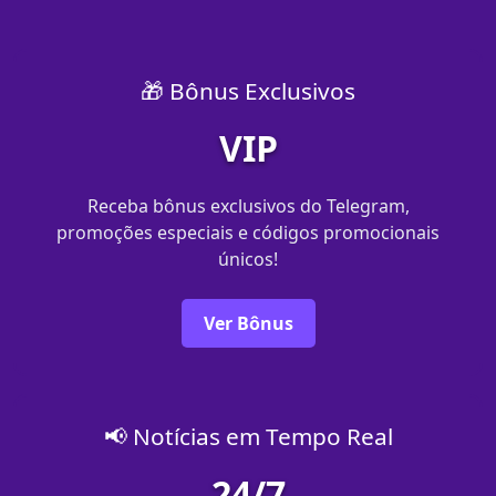
🎁 Bônus Exclusivos
VIP
Receba bônus exclusivos do Telegram,
promoções especiais e códigos promocionais
únicos!
Ver Bônus
📢 Notícias em Tempo Real
24/7