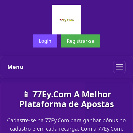
Login
Registrar-se
Menu
📱 77Ey.Com A Melhor
Plataforma de Apostas
Cadastre-se na 77Ey.Com para ganhar bônus no
cadastro e em cada recarga. Com a 77Ey.Com,