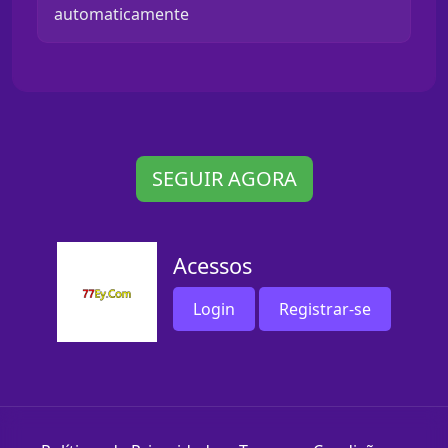
automaticamente
SEGUIR AGORA
Acessos
Login
Registrar-se