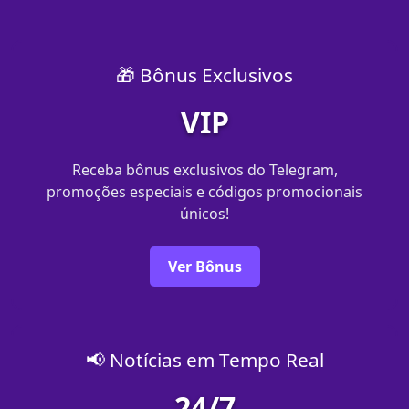
🎁 Bônus Exclusivos
VIP
Receba bônus exclusivos do Telegram,
promoções especiais e códigos promocionais
únicos!
Ver Bônus
📢 Notícias em Tempo Real
24/7