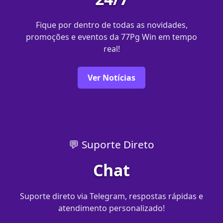
Fique por dentro de todas as novidades,
promoções e eventos da 77Pg Win em tempo
real!
Ver Notícias
💬 Suporte Direto
Chat
Suporte direto via Telegram, respostas rápidas e
atendimento personalizado!