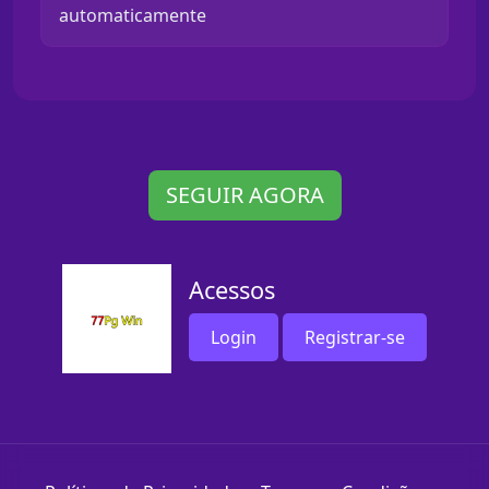
automaticamente
SEGUIR AGORA
Acessos
Login
Registrar-se