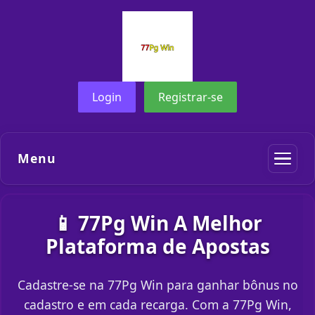
Login
Registrar-se
Menu
📱 77Pg Win A Melhor
Plataforma de Apostas
Cadastre-se na 77Pg Win para ganhar bônus no
cadastro e em cada recarga. Com a 77Pg Win,