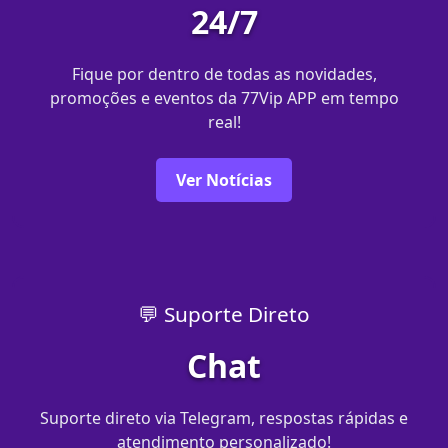
24/7
Fique por dentro de todas as novidades,
promoções e eventos da 77Vip APP em tempo
real!
Ver Notícias
💬 Suporte Direto
Chat
Suporte direto via Telegram, respostas rápidas e
atendimento personalizado!