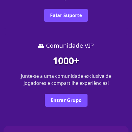
Falar Suporte
👥 Comunidade VIP
1000+
Junte-se a uma comunidade exclusiva de
jogadores e compartilhe experiências!
Entrar Grupo