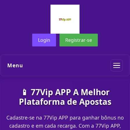
Login
Registrar-se
Menu
📱 77Vip APP A Melhor
Plataforma de Apostas
Cadastre-se na 77Vip APP para ganhar bônus no
cadastro e em cada recarga. Com a 77Vip APP,