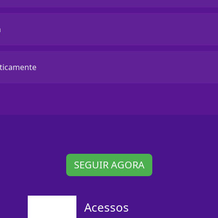
a
aticamente
SEGUIR AGORA
Acessos