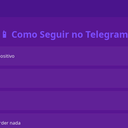
📱 Como Seguir no Telegram
ositivo
erder nada