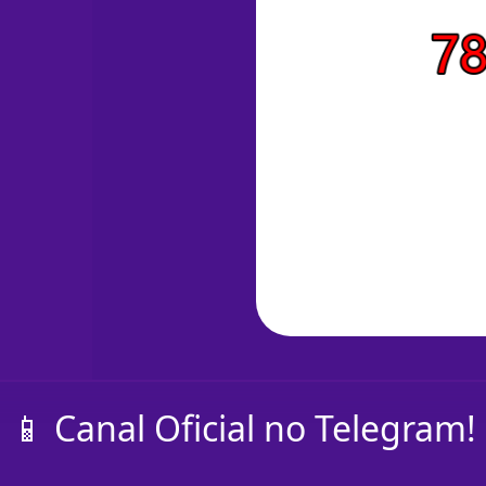
📱 Canal Oficial no Telegram!