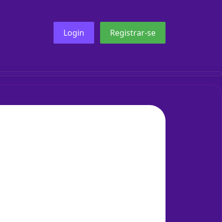
Login
Registrar-se