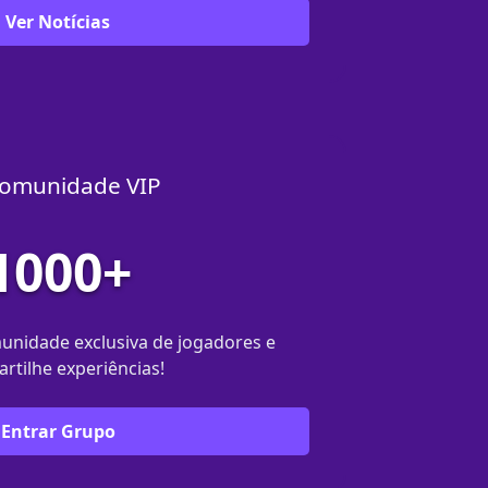
Ver Notícias
Comunidade VIP
1000+
unidade exclusiva de jogadores e
rtilhe experiências!
Entrar Grupo