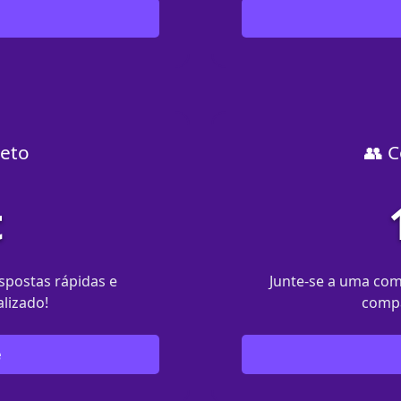
reto
👥 
t
espostas rápidas e
Junte-se a uma com
lizado!
compa
e