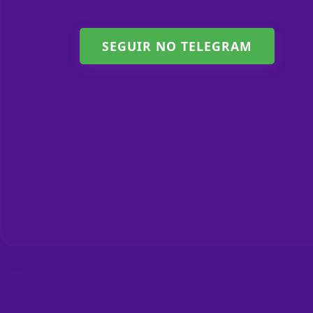
SEGUIR NO TELEGRAM