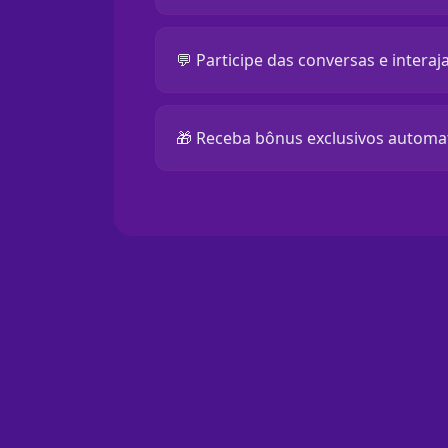
💬 Participe das conversas e interaj
🎁 Receba bônus exclusivos autom