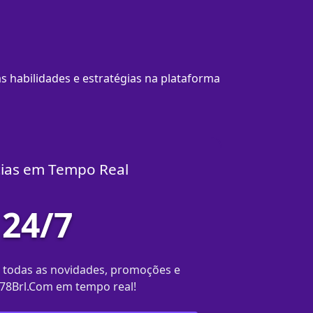
s habilidades e estratégias na plataforma
cias em Tempo Real
24/7
e todas as novidades, promoções e
 78Brl.Com em tempo real!