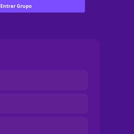
Entrar Grupo