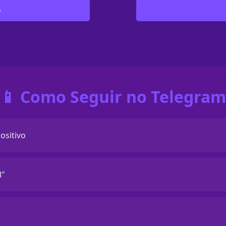
e
📱 Como Seguir no Telegram
ositivo
l"