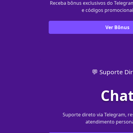
Receba bônus exclusivos do Telegra
e códigos promocionai
Ver Bônus
💬 Suporte Di
Cha
Suporte direto via Telegram, r
atendimento persona