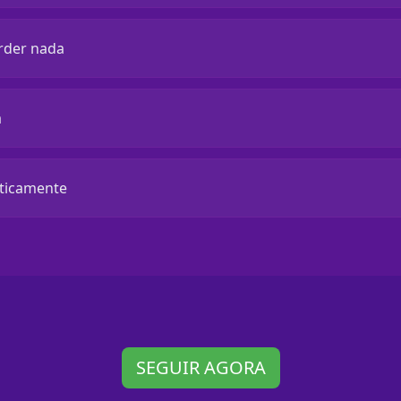
erder nada
a
aticamente
SEGUIR AGORA