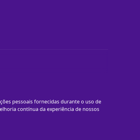
ções pessoais fornecidas durante o uso de
elhoria contínua da experiência de nossos