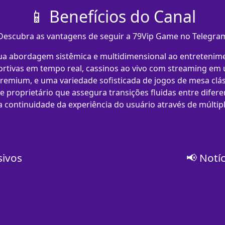
📱 Benefícios do Canal
Descubra as vantagens de seguir a 79Vip Game no Telegra
ua abordagem sistêmica e multidimensional ao entretenim
ortivas em tempo real, cassinos ao vivo com streaming em u
remium, e uma variedade sofisticada de jogos de mesa clás
 proprietário que assegura transições fluidas entre difer
 continuidade da experiência do usuário através de múltipl
sivos
📢 Notí