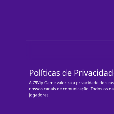
Políticas de Privacida
A 79Vip Game valoriza a privacidade de se
nossos canais de comunicação. Todos os dad
jogadores.