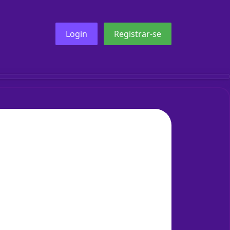
Login
Registrar-se