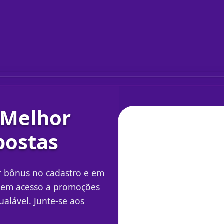
 Melhor
postas
r bônus no cadastro e em
 tem acesso a promoções
ualável. Junte-se aos