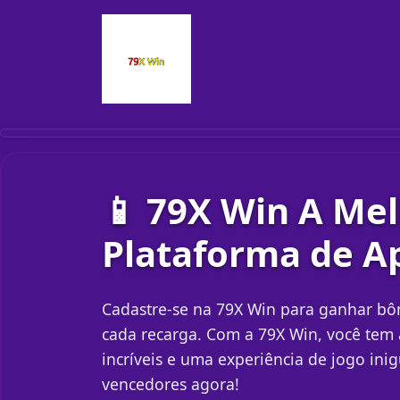
📱 79X Win A Me
Plataforma de A
Cadastre-se na 79X Win para ganhar bô
cada recarga. Com a 79X Win, você tem
incríveis e uma experiência de jogo inig
vencedores agora!