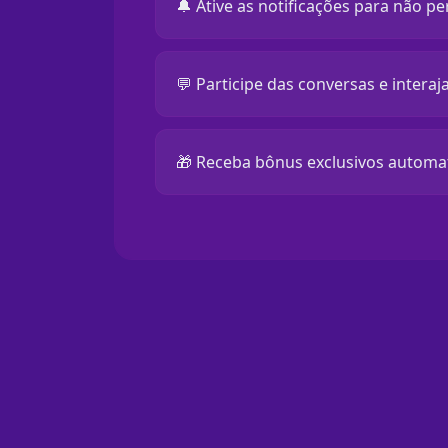
🔔 Ative as notificações para não p
💬 Participe das conversas e interaj
🎁 Receba bônus exclusivos autom