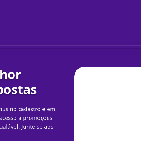
lhor
postas
nus no cadastro e em
 acesso a promoções
ualável. Junte-se aos