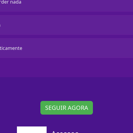
erder nada
a
aticamente
SEGUIR AGORA