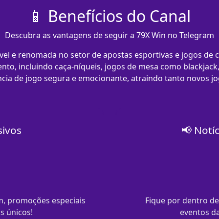
📱 Benefícios do Canal
Descubra as vantagens de seguir a 79X Win no Telegram
vel e renomada no setor de apostas esportivas e jogos de 
o, incluindo caça-níqueis, jogos de mesa como blackjack, 
ncia de jogo segura e emocionante, atraindo tanto novos j
sivos
📢 Notí
m, promoções especiais
Fique por dentro d
s únicos!
eventos d