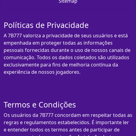
Sitemap
Políticas de Privacidade
A 7B777 valoriza a privacidade de seus usuários e está
empenhada em proteger todas as informações
pessoais fornecidas durante o uso de nossos canais de
comunicação. Todos os dados coletados são utilizados
exclusivamente para fins de melhoria contínua da
experiência de nossos jogadores.
Termos e Condições
Os usuários da 7B777 concordam em respeitar todas as
regras e regulamentos estabelecidos. É importante ler
e entender todos os termos antes de participar de