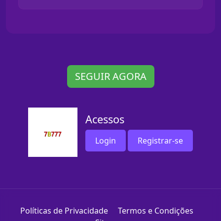
SEGUIR AGORA
Acessos
Login
Registrar-se
Políticas de Privacidade
Termos e Condições